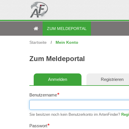
Direkt
zum
Inhalt
ZUM MELDEPORTAL
Hauptmenü
Hauptmenü
Startseite
Mein Konto
links
-
-
AFSP
Zum Meldeportal
Zum
Rheinland-
Meldeportal
Pfalz
Anmelden
Registrieren
Primary
(Für
tabs
Benutzername
unangemeldeter
Sie besitzen noch kein Benutzerkonto im ArtenFinder?
Regi
Nutzer)
Passwort