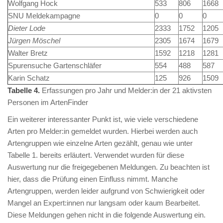
Wolfgang Hock
533
806
1668
SNU Meldekampagne
0
0
0
Dieter Lode
2333
1752
1205
Jürgen Möschel
2305
1674
1679
Walter Bretz
1592
1218
1281
Spurensuche Gartenschläfer
554
488
587
Karin Schatz
125
926
1509
Tabelle 4.
Erfassungen pro Jahr und Melder:in der 21 aktivsten
Personen im ArtenFinder
Ein weiterer interessanter Punkt ist, wie viele verschiedene
Arten pro Melder:in gemeldet wurden. Hierbei werden auch
Artengruppen wie einzelne Arten gezählt, genau wie unter
Tabelle 1. bereits erläutert. Verwendet wurden für diese
Auswertung nur die freigegebenen Meldungen. Zu beachten ist
hier, dass die Prüfung einen Einfluss nimmt. Manche
Artengruppen, werden leider aufgrund von Schwierigkeit oder
Mangel an Expert:innen nur langsam oder kaum Bearbeitet.
Diese Meldungen gehen nicht in die folgende Auswertung ein.