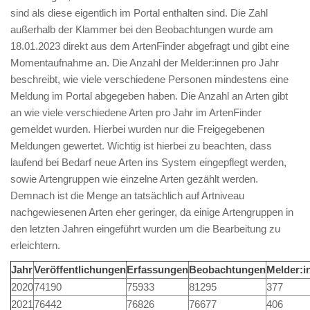
sind als diese eigentlich im Portal enthalten sind. Die Zahl
außerhalb der Klammer bei den Beobachtungen wurde am
18.01.2023 direkt aus dem ArtenFinder abgefragt und gibt eine
Momentaufnahme an. Die Anzahl der Melder:innen pro Jahr
beschreibt, wie viele verschiedene Personen mindestens eine
Meldung im Portal abgegeben haben. Die Anzahl an Arten gibt
an wie viele verschiedene Arten pro Jahr im ArtenFinder
gemeldet wurden. Hierbei wurden nur die Freigegebenen
Meldungen gewertet. Wichtig ist hierbei zu beachten, dass
laufend bei Bedarf neue Arten ins System eingepflegt werden,
sowie Artengruppen wie einzelne Arten gezählt werden.
Demnach ist die Menge an tatsächlich auf Artniveau
nachgewiesenen Arten eher geringer, da einige Artengruppen in
den letzten Jahren eingeführt wurden um die Bearbeitung zu
erleichtern.
Jahr
Veröffentlichungen
Erfassungen
Beobachtungen
Melder:i
2020
74190
75933
81295
377
2021
76442
76826
76677
406