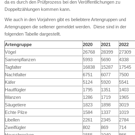
da es durch den Prüfprozess bei den Veröffentlichungen zu
Doppeltzählungen kommen kann.
Wie auch in den Vorjahren gibt es beliebtere Artengruppen und
Artengruppen die seltener gemeldet werden. Diese sind in der
folgenden Tabelle dargestellt.
Artengruppe
2020
2021
2022
Vögel
26768
28399
27309
Samenpflanzen
5993
5690
4338
Tagfalter
16838
15287
17545
Nachtfalter
6751
6077
7500
Käfer
5124
5920
5541
Hautflügler
1795
1351
1403
Wanzen
1286
1719
1965
Säugetiere
1823
1898
3019
Echte Pilze
1584
1337
1019
Libellen
2261
2345
2784
Zweiflügler
802
869
714
Heuschrecken
1555
1040
866