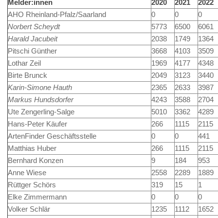
Melder:innen
2020
2021
2022
AHO Rheinland-Pfalz/Saarland
0
0
0
Norbert Scheydt
5773
6500
6061
Harald Jacubeit
2038
1749
1364
Pitschi Günther
3668
4103
3509
Lothar Zeil
1969
4177
4348
Birte Brunck
2049
3123
3440
Karin-Simone Hauth
2365
2633
3987
Markus Hundsdorfer
4243
3588
2704
Ute Zengerling-Salge
5010
3362
4289
Hans-Peter Käufer
266
1115
2115
ArtenFinder Geschäftsstelle
0
0
441
Matthias Huber
266
1115
2115
Bernhard Konzen
9
184
953
Anne Wiese
2558
2289
1889
Rüttger Schörs
319
15
1
Elke Zimmermann
0
0
0
Volker Schlär
1235
1112
1652