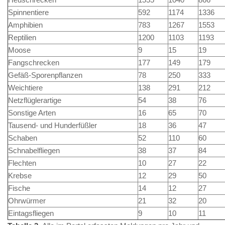
Spinnentiere
592
1174
1336
Amphibien
783
1267
1553
Reptilien
1200
1103
1193
Moose
9
15
19
Fangschrecken
177
149
179
Gefäß-Sporenpflanzen
78
250
333
Weichtiere
138
291
212
Netzflüglerartige
54
38
76
Sonstige Arten
16
65
70
Tausend- und Hunderfüßler
18
36
47
Schaben
52
110
60
Schnabelfliegen
38
37
84
Flechten
10
27
22
Krebse
12
29
50
Fische
14
12
27
Ohrwürmer
21
32
20
Eintagsfliegen
9
10
11