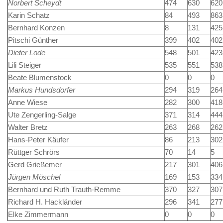
Norbert Scheydt
474
630
620
Karin Schatz
84
493
863
Bernhard Konzen
8
131
425
Pitschi Günther
399
402
402
Dieter Lode
548
501
423
Lili Steiger
535
551
538
Beate Blumenstock
0
0
0
Markus Hundsdorfer
294
319
264
Anne Wiese
282
300
418
Ute Zengerling-Salge
371
314
444
Walter Bretz
263
268
262
Hans-Peter Käufer
86
213
302
Rüttger Schrörs
70
14
5
Gerd Grießemer
217
301
406
Jürgen Möschel
169
153
334
Bernhard und Ruth Trauth-Remme
370
327
307
Richard H. Hackländer
296
341
277
Elke Zimmermann
0
0
0