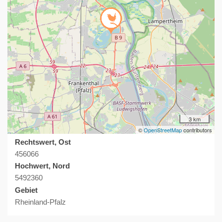
3 km
©
OpenStreetMap
contributors
Rechtswert, Ost
456066
Hochwert, Nord
5492360
Gebiet
Rheinland-Pfalz