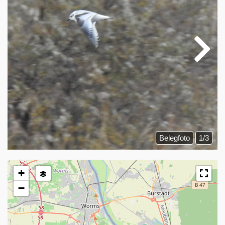
Belegfoto
1/3
+
−