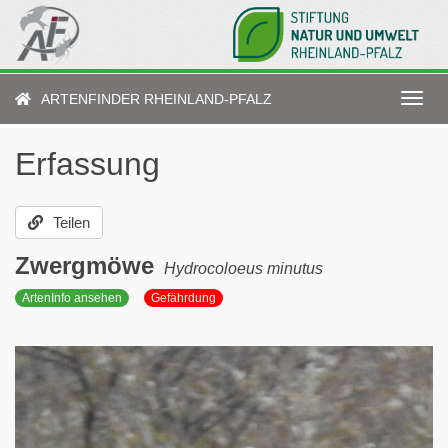
Direkt
zum
Inhalt
ARTENFINDER RHEINLAND-PFALZ
Navig
aktiv
Erfassung
Teilen
Zwergmöwe
Hydrocoloeus minutus
ArtenInfo ansehen
Gefährdung