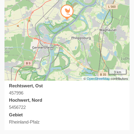
3 km
©
OpenStreetMap
contributors
Rechtswert, Ost
457996
Hochwert, Nord
5456722
Gebiet
Rheinland-Pfalz