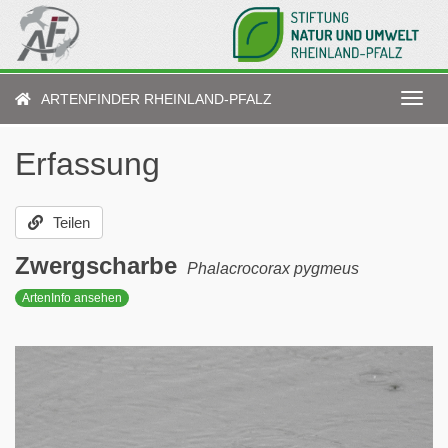
Direkt
zum
Inhalt
ARTENFINDER RHEINLAND-PFALZ
Navig
aktiv
Erfassung
Teilen
Zwergscharbe
Phalacrocorax pygmeus
ArtenInfo ansehen