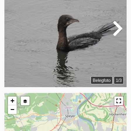
Belegfoto
1/3
+
−