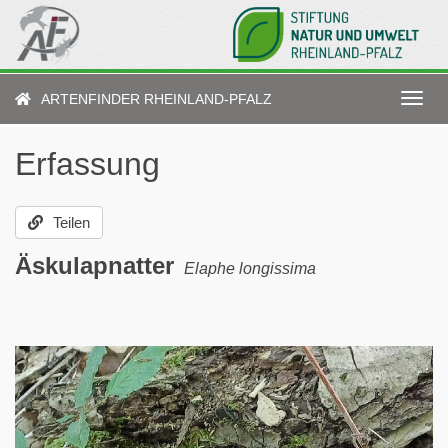
Direkt
zum
Inhalt
ARTENFINDER RHEINLAND-PFALZ
Navig
aktiv
Erfassung
Teilen
Äskulapnatter
Elaphe longissima