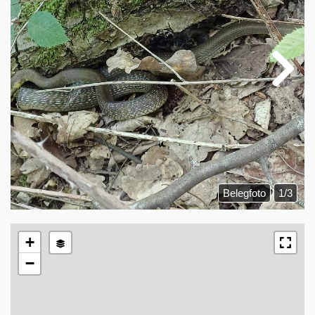
Belegfoto
1/3
+
−