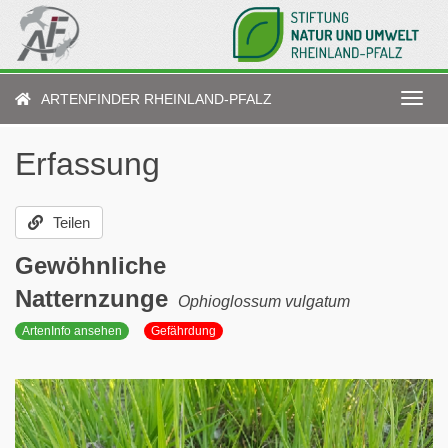
Direkt
zum
Inhalt
ARTENFINDER RHEINLAND-PFALZ
Navig
aktiv
Erfassung
Teilen
Gewöhnliche
Natternzunge
Ophioglossum vulgatum
ArtenInfo ansehen
Gefährdung