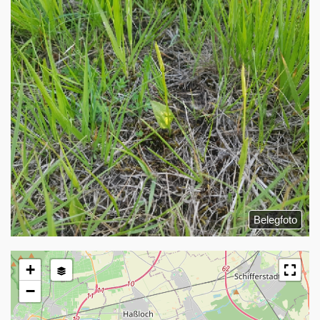
Belegfoto
+
−